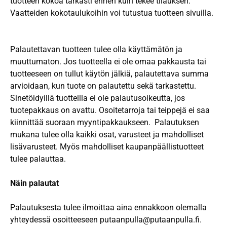
tuotteen kokoa tarkasti ennen kuin tekee tilauksen.
Vaatteiden kokotaulukoihin voi tutustua tuotteen sivuilla.
Palautettavan tuotteen tulee olla käyttämätön ja
muuttumaton. Jos
tuotteella
ei ole omaa pakkausta tai
tuotteeseen on tullut käytön jälkiä, palautettava summa
arvioidaan, kun
tuote
on palautettu sekä tarkastettu.
Sinetöidyillä tuotteilla ei ole palautusoikeutta, jos
tuotepakkaus on avattu. Osoitetarroja tai teippejä ei saa
kiinnittää suoraan myyntipakkaukseen.
Palautuksen
mukana tulee olla kaikki osat, varusteet ja mahdolliset
lisävarusteet. Myös mahdolliset kaupanpäällistuotteet
tulee palauttaa.
Näin palautat
Palautuksesta tulee ilmoittaa aina ennakkoon olemalla
yhteydessä osoitteeseen putaanpulla@putaanpulla.fi.